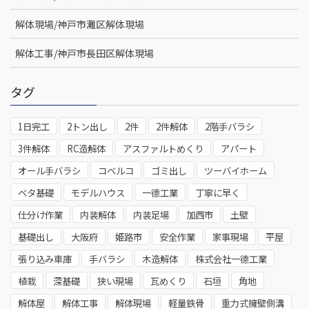
解体現場/神戸市灘区解体現場
解体工事/神戸市長田区解体現場
タグ
1日完工
2トン出し
2件
2件解体
2階手バラシ
3件解体
RC造解体
アスファルトめくり
アパート
オール手バラシ
コベルコ
ゴミ出し
ツーバイホーム
ベタ基礎
モデルハウス
一德工業
丁寧に早く
仕分け作業
内装解体
内装足場
加西市
土壁
基礎出し
大阪府
姫路市
安全作業
家事現場
平屋
張り込み車庫
手バラシ
木造解体
株式会社一德工業
植栽
深基礎
狭い現場
瓦めくり
石垣
角地
解体屋
解体工事
解体現場
軽量鉄骨
重力式擁壁側溝