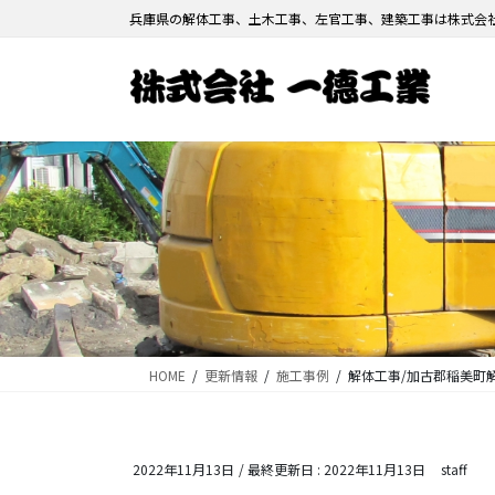
コ
ナ
兵庫県の解体工事、土木工事、左官工事、建築工事は株式会
ン
ビ
テ
ゲ
ン
ー
ツ
シ
に
ョ
移
ン
動
に
移
動
HOME
更新情報
施工事例
解体工事/加古郡稲美町
2022年11月13日
/ 最終更新日 :
2022年11月13日
staff