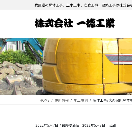
コ
ナ
兵庫県の解体工事、土木工事、左官工事、建築工事は株式会
ン
ビ
テ
ゲ
ン
ー
ツ
シ
に
ョ
移
ン
動
に
移
動
HOME
更新情報
施工事例
解体工事/大久保町解体
2022年5月7日
/ 最終更新日 :
2022年5月7日
staff