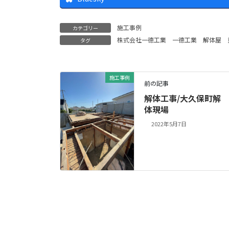
施工事例
カテゴリー
株式会社一德工業
一德工業
解体屋
タグ
施工事例
前の記事
解体工事/大久保町解
体現場
2022年5月7日