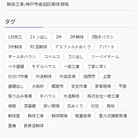
解体工事/神戸市長田区解体現場
タグ
1日完工
2トン出し
2件
2件解体
2階手バラシ
3件解体
RC造解体
アスファルトめくり
アパート
オール手バラシ
コベルコ
ゴミ出し
ツーバイホーム
ベタ基礎
モデルハウス
一德工業
丁寧に早く
仕分け作業
内装解体
内装足場
加西市
土壁
基礎出し
大阪府
姫路市
安全作業
家事現場
平屋
張り込み車庫
手バラシ
木造解体
株式会社一德工業
植栽
深基礎
狭い現場
瓦めくり
石垣
角地
解体屋
解体工事
解体現場
軽量鉄骨
重力式擁壁側溝
重機
鉄骨造解体