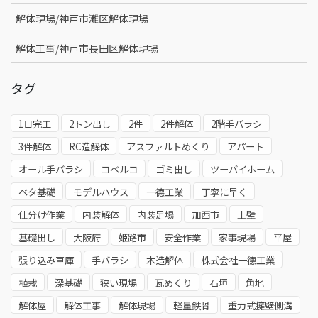
解体現場/神戸市灘区解体現場
解体工事/神戸市長田区解体現場
タグ
1日完工
2トン出し
2件
2件解体
2階手バラシ
3件解体
RC造解体
アスファルトめくり
アパート
オール手バラシ
コベルコ
ゴミ出し
ツーバイホーム
ベタ基礎
モデルハウス
一德工業
丁寧に早く
仕分け作業
内装解体
内装足場
加西市
土壁
基礎出し
大阪府
姫路市
安全作業
家事現場
平屋
張り込み車庫
手バラシ
木造解体
株式会社一德工業
植栽
深基礎
狭い現場
瓦めくり
石垣
角地
解体屋
解体工事
解体現場
軽量鉄骨
重力式擁壁側溝