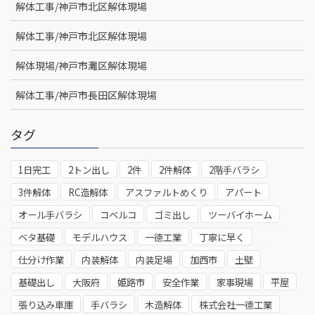
解体工事/神戸市北区解体現場
解体工事/神戸市北区解体現場
解体現場/神戸市灘区解体現場
解体工事/神戸市長田区解体現場
タグ
1日完工
2トン出し
2件
2件解体
2階手バラシ
3件解体
RC造解体
アスファルトめくり
アパート
オール手バラシ
コベルコ
ゴミ出し
ツーバイホーム
ベタ基礎
モデルハウス
一德工業
丁寧に早く
仕分け作業
内装解体
内装足場
加西市
土壁
基礎出し
大阪府
姫路市
安全作業
家事現場
平屋
張り込み車庫
手バラシ
木造解体
株式会社一德工業