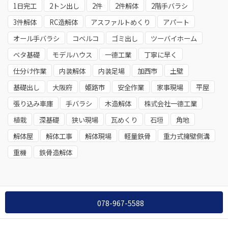
1日完工
2トン出し
2件
2件解体
2階手バラシ
3件解体
RC造解体
アスファルトめくり
アパート
オール手バラシ
コベルコ
ゴミ出し
ツーバイホーム
ベタ基礎
モデルハウス
一德工業
丁寧に早く
仕分け作業
内装解体
内装足場
加西市
土壁
基礎出し
大阪府
姫路市
安全作業
家事現場
平屋
張り込み車庫
手バラシ
木造解体
株式会社一德工業
植栽
深基礎
狭い現場
瓦めくり
石垣
角地
解体屋
解体工事
解体現場
軽量鉄骨
重力式擁壁側溝
重機
鉄骨造解体
078-967-5588
Copyright © 株式会社一德工業 , 2022 All Rights Reserved.